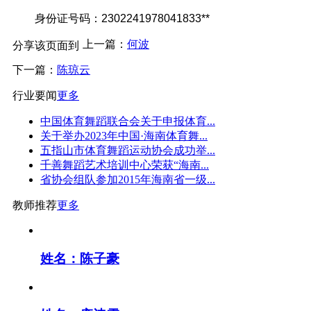
身份证号码：2302241978041833**
上一篇：
何波
分享该页面到
下一篇：
陈琼云
行业要闻
更多
中国体育舞蹈联合会关于申报体育...
关于举办2023年中国·海南体育舞...
五指山市体育舞蹈运动协会成功举...
千善舞蹈艺术培训中心荣获“海南...
省协会组队参加2015年海南省一级...
教师推荐
更多
姓名：陈子豪