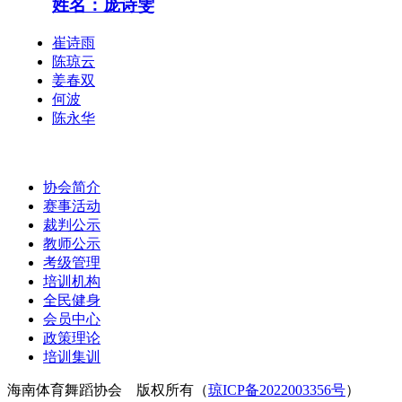
姓名：庞诗雯
崔诗雨
陈琼云
姜春双
何波
陈永华
协会简介
赛事活动
裁判公示
教师公示
考级管理
培训机构
全民健身
会员中心
政策理论
培训集训
海南体育舞蹈协会 版权所有（
琼ICP备2022003356号
）